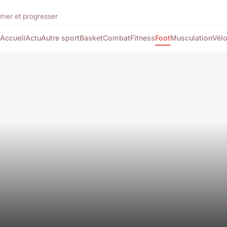
rmer et progresser
Accueil
Actu
Autre sport
Basket
Combat
Fitness
Foot
Musculation
Vél