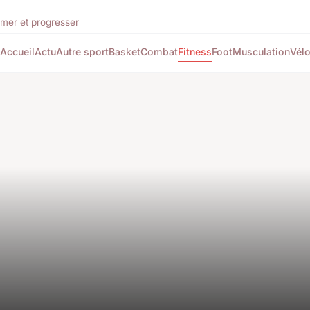
rmer et progresser
Accueil
Actu
Autre sport
Basket
Combat
Fitness
Foot
Musculation
Vél